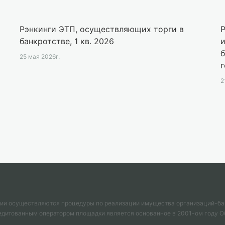
Рэнкинги ЭТП, осуществляющих торги в
Р
банкротстве, 1 кв. 2026
б
25 мая 2026г.
2
ции осуществляются процедуры по реализации имущества организаций-ба
ккредитованным оператором площадки является основанное в 2001-ом году 